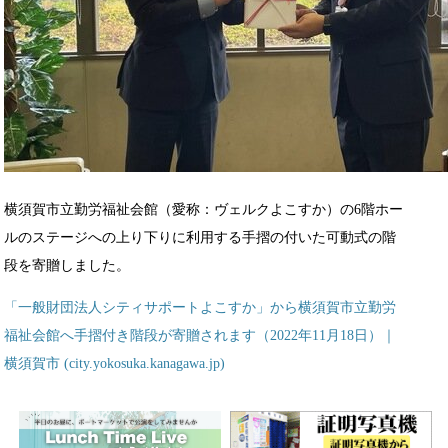
横須賀市立勤労福祉会館（愛称：ヴェルクよこすか）の6階ホー
ルのステージへの上り下りに利用する手摺の付いた可動式の階
段を寄贈しました。
「一般財団法人シティサポートよこすか」から横須賀市立勤労
福祉会館へ手摺付き階段が寄贈されます（2022年11月18日）｜
横須賀市 (city.yokosuka.kanagawa.jp)